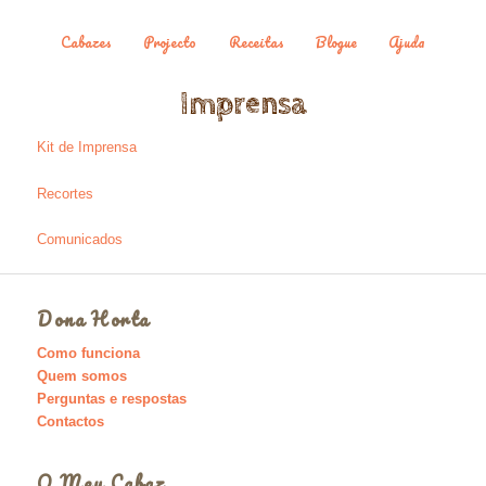
Cabazes
Projecto
Receitas
Blogue
Ajuda
Saltar para o conteúdo primário
Saltar para o conteúdo secundário
Menu principal
Imprensa
Kit de Imprensa
Recortes
Comunicados
Dona Horta
Como funciona
Quem somos
Perguntas e respostas
Contactos
O Meu Cabaz