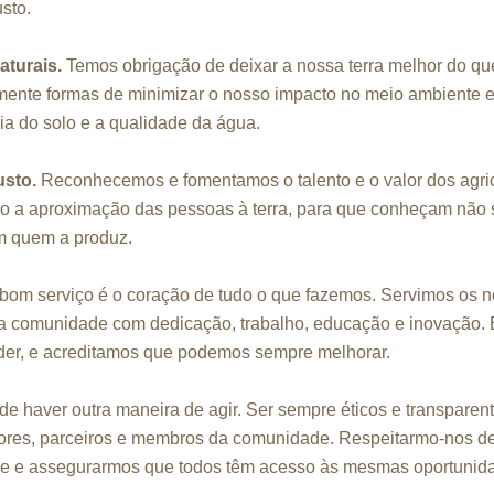
sto.
aturais.
Temos obrigação de deixar a nossa terra melhor do qu
ente formas de minimizar o nosso impacto no meio ambiente 
ia do solo e a qualidade da água.
usto.
Reconhecemos e fomentamos o talento e o valor dos agric
do a aproximação das pessoas à terra, para que conheçam não
m quem a produz.
om serviço é o coração de tudo o que fazemos. Servimos os no
a comunidade com dedicação, trabalho, educação e inovação.
der, e acreditamos que podemos sempre melhorar.
 haver outra maneira de agir. Ser sempre éticos e transpare
utores, parceiros e membros da comunidade. Respeitarmo-nos d
de e assegurarmos que todos têm acesso às mesmas oportunid