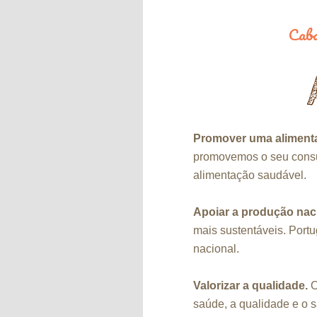
Cab
Saltar para o conteúd
Saltar para o conteú
Menu principal
Promover uma alimenta
promovemos o seu consum
alimentação saudável.
Apoiar a produção nac
mais sustentáveis. Portu
nacional.
Valorizar a qualidade.
O
saúde, a qualidade e o 