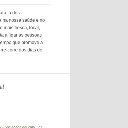
ara lá dos
ca na nossa saúde e no
mais fresca, local,
a a ligar as pessoas
 tempo que promove a
rre-corre dos dias de
s!
 – Sociedade Agrícola, Lda