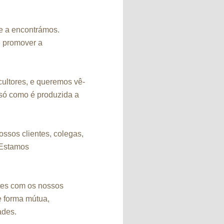
e a encontrámos.
e promover a
ultores, e queremos vê-
 só como é produzida a
ssos clientes, colegas,
 Estamos
ntes com os nossos
e forma mútua,
ades.